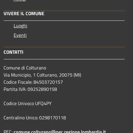
VIVERE IL COMUNE
Luoghi
Eventi
CONTATTI
Comune di Colturano
Via Municipio, 1 Colturano,
20075 (MI)
Codice Fiscale: 84503720157
Partita IVA: 09252890158
Codice Univoco UFQ4PY
Centralino Unico: 0298170118
PEC:
comune.colturano@pec.regione.lombardia.it