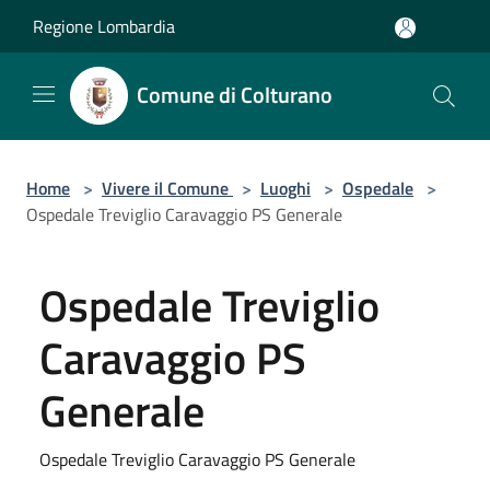
Salta al contenuto principale
Regione Lombardia
Comune di Colturano
Home
>
Vivere il Comune
>
Luoghi
>
Ospedale
>
Ospedale Treviglio Caravaggio PS Generale
Ospedale Treviglio
Caravaggio PS
Generale
Ospedale Treviglio Caravaggio PS Generale