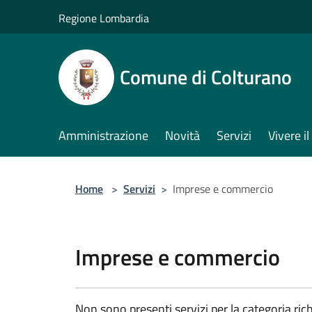
Salta al contenuto principale
Regione Lombardia
Comune di Colturano
Amministrazione
Novità
Servizi
Vivere 
Home
>
Servizi
>
Imprese e commercio
Imprese e commercio
Non sono presenti servizi per la categoria rich