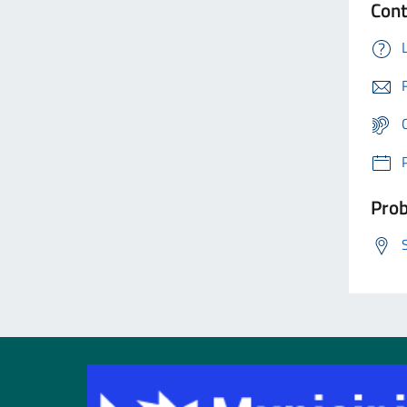
Cont
Prob