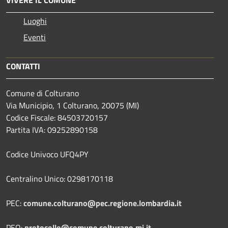
VIVERE IL COMUNE
Luoghi
Eventi
CONTATTI
Comune di Colturano
Via Municipio, 1 Colturano,
20075 (MI)
Codice Fiscale: 84503720157
Partita IVA: 09252890158
Codice Univoco UFQ4PY
Centralino Unico: 0298170118
PEC:
comune.colturano@pec.regione.lombardia.it
PEO:
protocollo@comune.colturano.mi.it