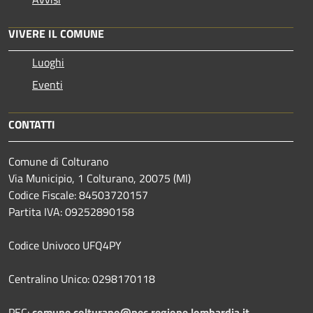
VIVERE IL COMUNE
Luoghi
Eventi
CONTATTI
Comune di Colturano
Via Municipio, 1 Colturano,
20075 (MI)
Codice Fiscale: 84503720157
Partita IVA: 09252890158
Codice Univoco UFQ4PY
Centralino Unico: 0298170118
PEC:
comune.colturano@pec.regione.lombardia.it