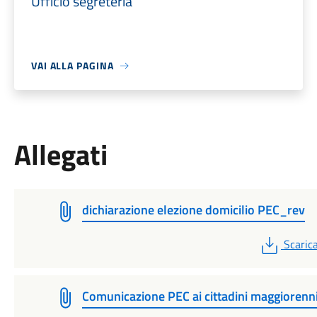
Ufficio segreteria
VAI ALLA PAGINA
Allegati
dichiarazione elezione domicilio PEC_rev
PDF
Scaric
Comunicazione PEC ai cittadini maggiorenn