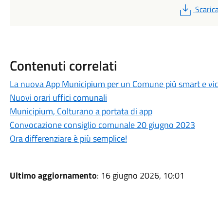
PDF
Scaric
Contenuti correlati
La nuova App Municipium per un Comune più smart e vicin
Nuovi orari uffici comunali
Municipium, Colturano a portata di app
Convocazione consiglio comunale 20 giugno 2023
Ora differenziare è più semplice!
Ultimo aggiornamento
: 16 giugno 2026, 10:01