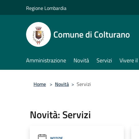
Salta al contenuto principale
Regione Lombardia
Comune di Colturano
Amministrazione
Novità
Servizi
Vivere 
Home
>
Novità
>
Servizi
Novità: Servizi
NOTIZIE