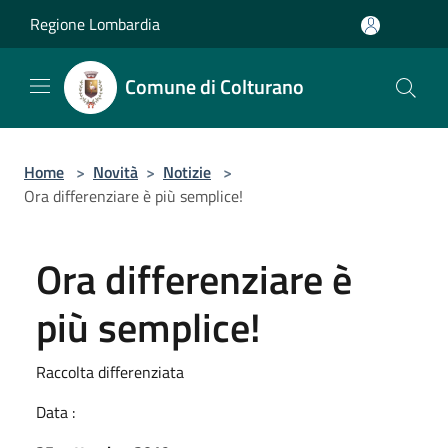
Salta al contenuto principale
Regione Lombardia
Comune di Colturano
Home
>
Novità
>
Notizie
>
Ora differenziare è più semplice!
Ora differenziare è
più semplice!
Raccolta differenziata
Data :