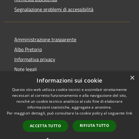
Segnalazione problemi di accessibilità
Amministrazione trasparente
Albo Pretorio
Informativa privacy
Note legali
×
Dichiarazione di accessibilità
Informazioni sui cookie
Questo sito web utilizza cookie tecnici e assimilati strettamente
necessari al corretto funzionamento e alla navigazione del sito,
nonché un cookie tecnico analitico al solo fine di elaborare
informazioni statistiche, aggregate e anonime.
RSS
Copyright © 2026 • Comune di
Per maggiori dettagli, può consultare la cookie policy al seguente
link
Accessibilità
Colturano • Powered by
Privacy
Municipium
Accesso
•
RIFIUTA TUTTO
ACCETTA TUTTO
Cookie
redazione