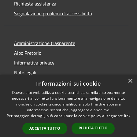
Richiesta assistenza
Segnalazione problemi di accessibilità
Amministrazione trasparente
Albo Pretorio
Informativa privacy
Note legali
×
Dichiarazione di accessibilità
Informazioni sui cookie
Questo sito web utilizza cookie tecnici e assimilati strettamente
necessari al corretto funzionamento e alla navigazione del sito,
nonché un cookie tecnico analitico al solo fine di elaborare
informazioni statistiche, aggregate e anonime.
RSS
Copyright © 2026 • Comune di
Per maggiori dettagli, può consultare la cookie policy al seguente
link
Accessibilità
Colturano • Powered by
Privacy
Municipium
Accesso
•
RIFIUTA TUTTO
ACCETTA TUTTO
Cookie
redazione