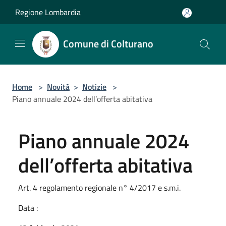
Salta al contenuto principale
Regione Lombardia
Comune di Colturano
Home
>
Novità
>
Notizie
>
Piano annuale 2024 dell’offerta abitativa
Piano annuale 2024
dell’offerta abitativa
Art. 4 regolamento regionale n° 4/2017 e s.m.i.
Data :