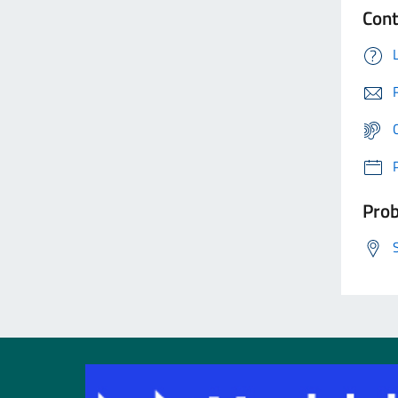
Cont
Prob