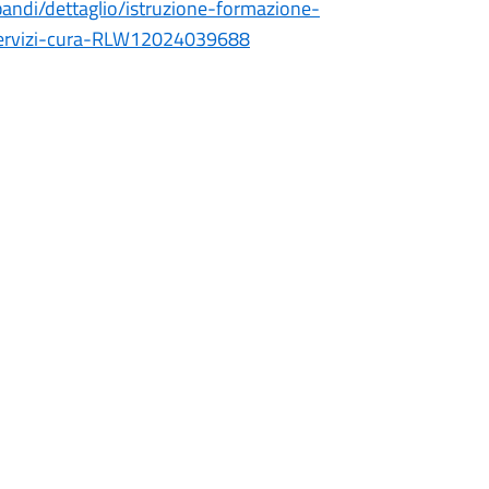
/bandi/dettaglio/istruzione-formazione-
servizi-cura-RLW12024039688