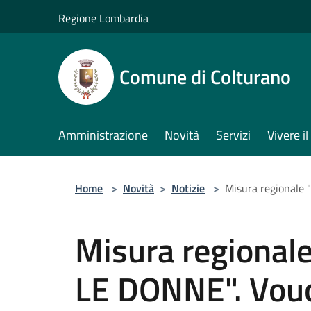
Salta al contenuto principale
Regione Lombardia
Comune di Colturano
Amministrazione
Novità
Servizi
Vivere 
Home
>
Novità
>
Notizie
>
Misura regionale 
Misura regiona
LE DONNE". Vouch