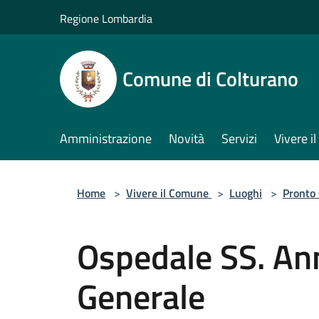
Salta al contenuto principale
Regione Lombardia
Comune di Colturano
Amministrazione
Novità
Servizi
Vivere 
Home
>
Vivere il Comune
>
Luoghi
>
Pronto
Ospedale SS. An
Generale