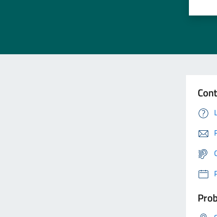
Cont
Prob