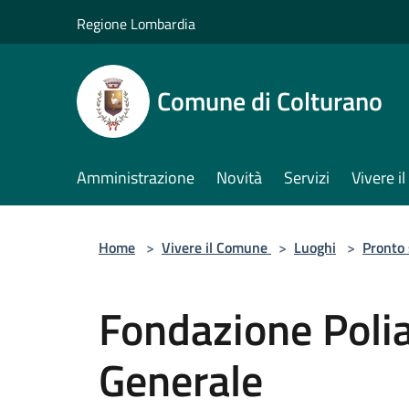
Salta al contenuto principale
Regione Lombardia
Comune di Colturano
Amministrazione
Novità
Servizi
Vivere 
Home
>
Vivere il Comune
>
Luoghi
>
Pronto
Fondazione Poli
Generale