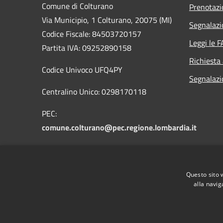
Comune di Colturano
Prenotaz
Via Municipio, 1 Colturano,
20075 (MI)
Segnalazi
Codice Fiscale: 84503720157
Leggi le 
Partita IVA: 09252890158
Richiesta
Codice Univoco UFQ4PY
Segnalazio
Centralino Unico: 0298170118
PEC:
comune.colturano@pec.regione.lombardia.it
PEO:
protocollo@comune.colturano.mi.it
Questo sito 
alla navig