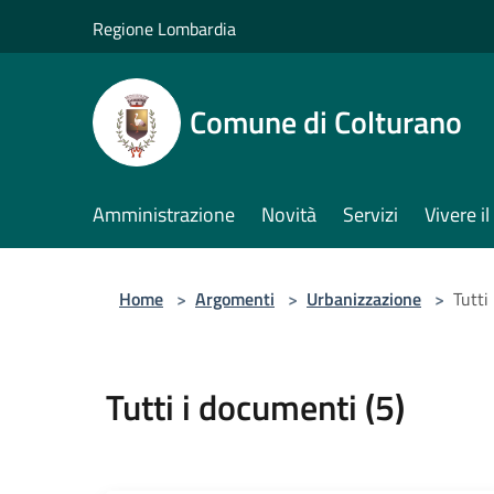
Salta al contenuto principale
Regione Lombardia
Comune di Colturano
Amministrazione
Novità
Servizi
Vivere 
Home
>
Argomenti
>
Urbanizzazione
>
Tutti
Tutti i documenti (5)