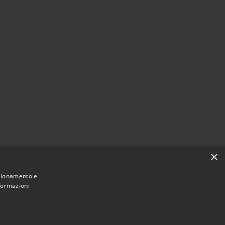
×
nzionamento e
nformazioni