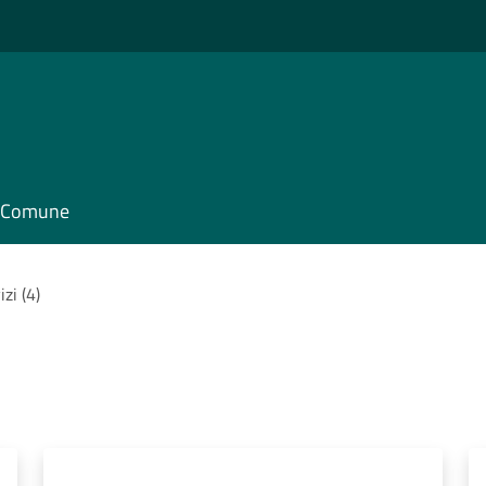
il Comune
izi (4)