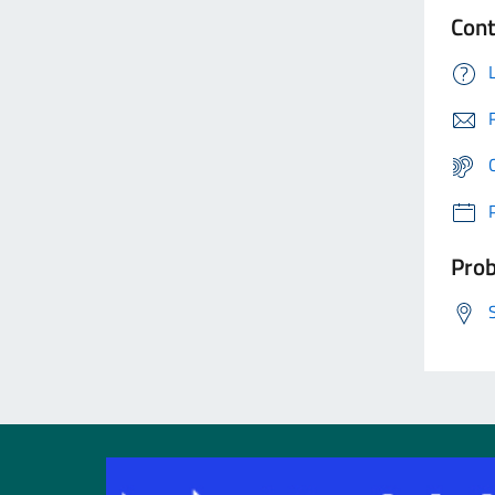
Cont
Prob