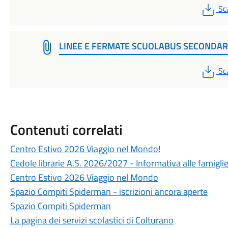
PD
Sc
LINEE E FERMATE SCUOLABUS SECONDAR
PD
Sc
Contenuti correlati
Centro Estivo 2026 Viaggio nel Mondo!
Cedole librarie A.S. 2026/2027 - Informativa alle famigli
Centro Estivo 2026 Viaggio nel Mondo
Spazio Compiti Spiderman - iscrizioni ancora aperte
Spazio Compiti Spiderman
La pagina dei servizi scolastici di Colturano