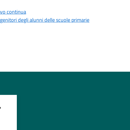
tivo continua
enitori degli alunni delle scuole primarie
?