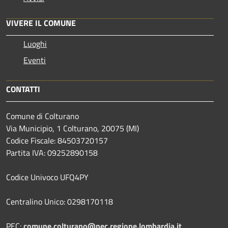
VIVERE IL COMUNE
Luoghi
Eventi
CONTATTI
Comune di Colturano
Via Municipio, 1 Colturano,
20075 (MI)
Codice Fiscale: 84503720157
Partita IVA: 09252890158
Codice Univoco UFQ4PY
Centralino Unico: 0298170118
PEC:
comune.colturano@pec.regione.lombardia.it