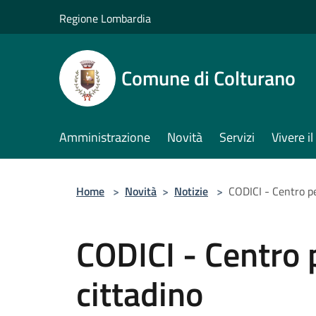
Salta al contenuto principale
Regione Lombardia
Comune di Colturano
Amministrazione
Novità
Servizi
Vivere 
Home
>
Novità
>
Notizie
>
CODICI - Centro per
CODICI - Centro pe
cittadino