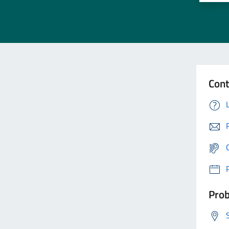
Cont
Prob