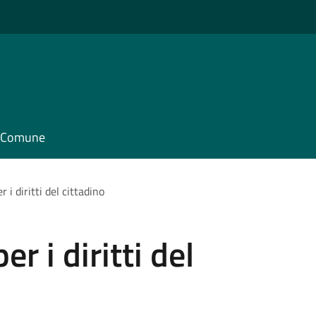
il Comune
 i diritti del cittadino
r i diritti del