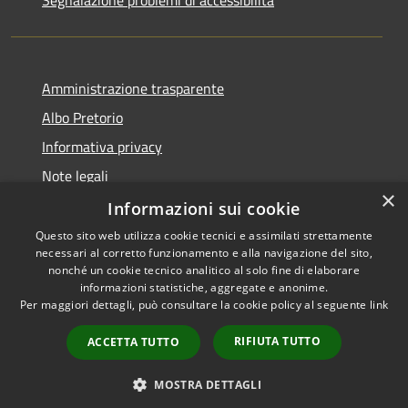
Segnalazione problemi di accessibilità
Amministrazione trasparente
Albo Pretorio
Informativa privacy
Note legali
×
Dichiarazione di accessibilità
Informazioni sui cookie
Questo sito web utilizza cookie tecnici e assimilati strettamente
necessari al corretto funzionamento e alla navigazione del sito,
nonché un cookie tecnico analitico al solo fine di elaborare
informazioni statistiche, aggregate e anonime.
RSS
Copyright © 2026 • Comune di
Per maggiori dettagli, può consultare la cookie policy al seguente
link
Accessibilità
Colturano • Powered by
Privacy
Municipium
Accesso
•
RIFIUTA TUTTO
ACCETTA TUTTO
Cookie
redazione
Mappa del sito
MOSTRA DETTAGLI