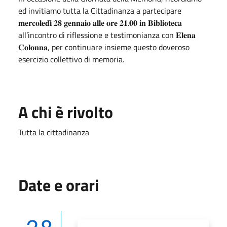
ed invitiamo tutta la Cittadinanza a partecipare
𝐦𝐞𝐫𝐜𝐨𝐥𝐞𝐝𝐢̀ 𝟐𝟖 𝐠𝐞𝐧𝐧𝐚𝐢𝐨 𝐚𝐥𝐥𝐞 𝐨𝐫𝐞 𝟐𝟏.𝟎𝟎 𝐢𝐧 𝐁𝐢𝐛𝐥𝐢𝐨𝐭𝐞𝐜𝐚
all’incontro di riflessione e testimonianza con 𝐄𝐥𝐞𝐧𝐚
𝐂𝐨𝐥𝐨𝐧𝐧𝐚, per continuare insieme questo doveroso
esercizio collettivo di memoria.
A chi è rivolto
Tutta la cittadinanza
Date e orari