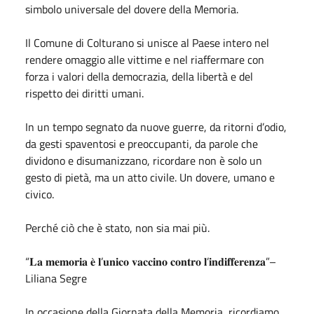
simbolo universale del dovere della Memoria.
Il Comune di Colturano si unisce al Paese intero nel
rendere omaggio alle vittime e nel riaffermare con
forza i valori della democrazia, della libertà e del
rispetto dei diritti umani.
In un tempo segnato da nuove guerre, da ritorni d’odio,
da gesti spaventosi e preoccupanti, da parole che
dividono e disumanizzano, ricordare non è solo un
gesto di pietà, ma un atto civile. Un dovere, umano e
civico.
Perché ciò che è stato, non sia mai più.
“𝐋𝐚 𝐦𝐞𝐦𝐨𝐫𝐢𝐚 𝐞̀ 𝐥’𝐮𝐧𝐢𝐜𝐨 𝐯𝐚𝐜𝐜𝐢𝐧𝐨 𝐜𝐨𝐧𝐭𝐫𝐨 𝐥’𝐢𝐧𝐝𝐢𝐟𝐟𝐞𝐫𝐞𝐧𝐳𝐚”–
Liliana Segre
In occasione della Giornata della Memoria, ricordiamo