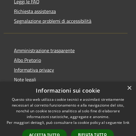
Leggi le FAQ
Richiesta assistenza
Segnalazione problemi di accessibilità
Amministrazione trasparente
Albo Pretorio
Informativa privacy
Note legali
×
Dichiarazione di accessibilità
Informazioni sui cookie
Questo sito web utilizza cookie tecnici e assimilati strettamente
necessari al corretto funzionamento e alla navigazione del sito,
nonché un cookie tecnico analitico al solo fine di elaborare
informazioni statistiche, aggregate e anonime.
RSS
Copyright © 2026 • Comune di
Per maggiori dettagli, può consultare la cookie policy al seguente
link
Accessibilità
Colturano • Powered by
Privacy
Municipium
Accesso
•
RIFIUTA TUTTO
ACCETTA TUTTO